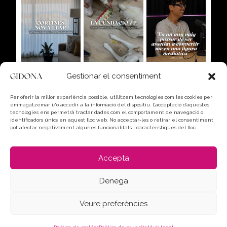
Gestionar el consentiment
Per oferir la millor experiència possible, utilitzem tecnologies com les cookies per
emmagatzemar i/o accedir a la informació del dispositiu. L’acceptació d’aquestes
tecnologies ens permetrà tractar dades com el comportament de navegació o
identificadors únics en aquest lloc web. No acceptar-les o retirar el consentiment
pot afectar negativament algunes funcionalitats i característiques del lloc.
Accepta
Seguir a Instagram
Denega
Veure preferències
Copyright © 2026 GIDONA