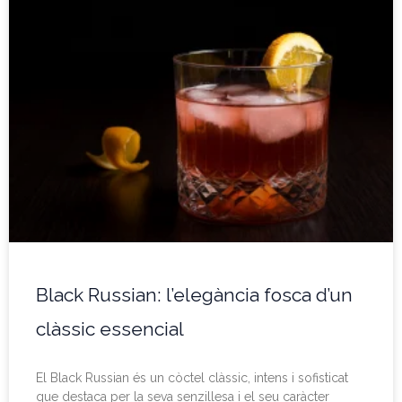
Black Russian: l’elegància fosca d’un
clàssic essencial
El Black Russian és un còctel clàssic, intens i sofisticat
que destaca per la seva senzillesa i el seu caràcter