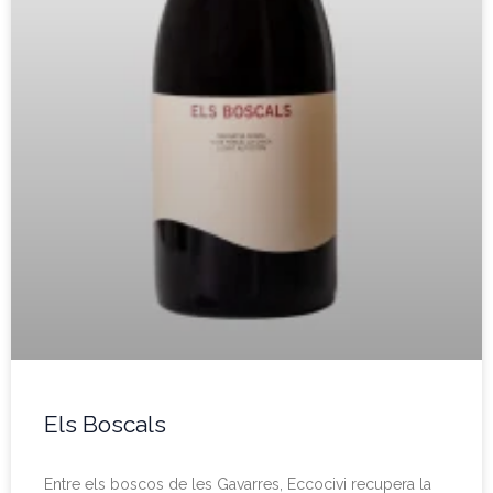
Els Boscals
Entre els boscos de les Gavarres, Eccocivi recupera la