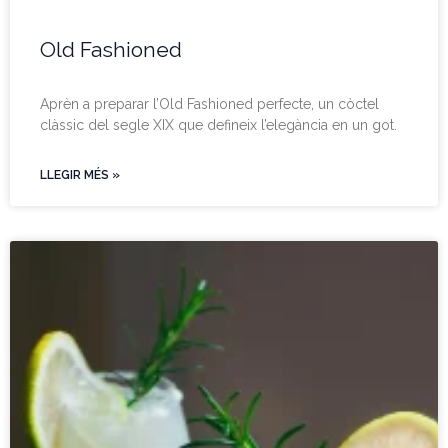
Old Fashioned
Aprèn a preparar l’Old Fashioned perfecte, un còctel
clàssic del segle XIX que defineix l’elegància en un got.
LLEGIR MÉS »