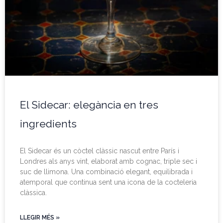
El Sidecar: elegància en tres
ingredients
El Sidecar és un còctel clàssic nascut entre París i
Londres als anys vint, elaborat amb cognac, triple sec i
suc de llimona. Una combinació elegant, equilibrada i
atemporal que continua sent una icona de la cocteleria
clàssica.
LLEGIR MÉS »