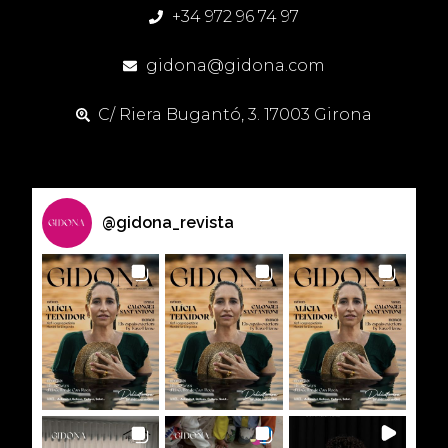
+34 972 96 74 97
gidona@gidona.com
C/ Riera Bugantó, 3. 17003 Girona
@
gidona_revista