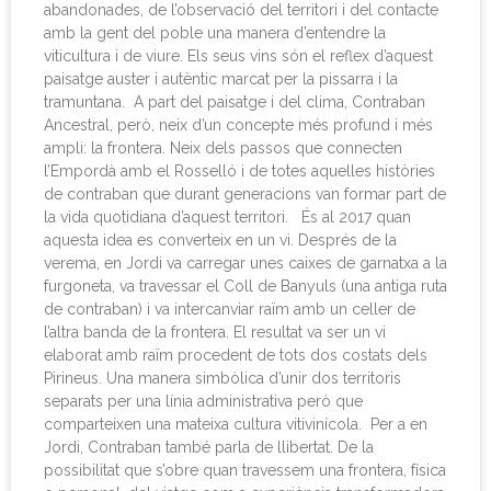
abandonades, de l’observació del territori i del contacte
amb la gent del poble una manera d’entendre la
viticultura i de viure. Els seus vins són el reflex d’aquest
paisatge auster i autèntic marcat per la pissarra i la
tramuntana. A part del paisatge i del clima, Contraban
Ancestral, però, neix d’un concepte més profund i més
ampli: la frontera. Neix dels passos que connecten
l’Empordà amb el Rosselló i de totes aquelles històries
de contraban que durant generacions van formar part de
la vida quotidiana d’aquest territori. És al 2017 quan
aquesta idea es converteix en un vi. Després de la
verema, en Jordi va carregar unes caixes de garnatxa a la
furgoneta, va travessar el Coll de Banyuls (una antiga ruta
de contraban) i va intercanviar raïm amb un celler de
l’altra banda de la frontera. El resultat va ser un vi
elaborat amb raïm procedent de tots dos costats dels
Pirineus. Una manera simbòlica d’unir dos territoris
separats per una línia administrativa però que
comparteixen una mateixa cultura vitivinícola. Per a en
Jordi, Contraban també parla de llibertat. De la
possibilitat que s’obre quan travessem una frontera, física