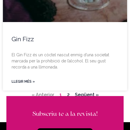
Gin Fizz
El Gin Fizz és un còctel nascut enmig d’una societat
marcada per la prohibició de l’alcohol. El seu gust
recorda a una llimonada.
LLEGIR MÉS »
« Anterior
1
2
Següent »
Subscriu-te a la revista!