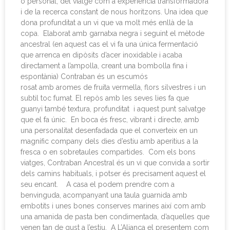
o personal, del viatge com a experiència transformadora
i de la recerca constant de nous horitzons. Una idea que
dona profunditat a un vi que va molt més enllà de la
copa. Elaborat amb garnatxa negra i seguint el mètode
ancestral (en aquest cas el vi fa una única fermentació
que arrenca en dipòsits d’acer inoxidable i acaba
directament a l’ampolla, creant una bombolla fina i
espontània) Contraban és un escumós
rosat amb aromes de fruita vermella, flors silvestres i un
subtil toc fumat. El repòs amb les seves lies fa que
guanyi també textura, profunditat i aquest punt salvatge
que el fa únic. En boca és fresc, vibrant i directe, amb
una personalitat desenfadada que el converteix en un
magnífic company dels dies d’estiu amb aperitius a la
fresca o en sobretaules compartides. Com els bons
viatges, Contraban Ancestral és un vi que convida a sortir
dels camins habituals, i potser és precisament aquest el
seu encant. A casa el podem prendre com a
benvinguda, acompanyant una taula guarnida amb
embotits i unes bones conserves marines així com amb
una amanida de pasta ben condimentada, d’aquelles que
venen tan de gust a l’estiu. A L’Aliança el presentem com