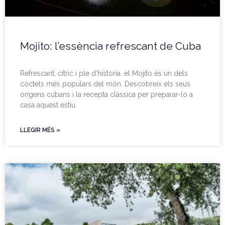
Mojito: l’essència refrescant de Cuba
Refrescant, cítric i ple d’història, el Mojito és un dels
còctels més populars del món. Descobreix els seus
orígens cubans i la recepta clàssica per preparar-lo a
casa aquest estiu.
LLEGIR MÉS »