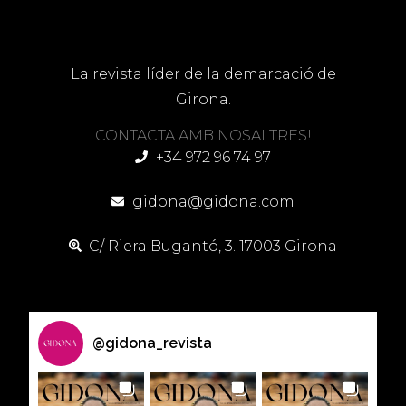
La revista líder de la demarcació de
Girona.
CONTACTA AMB NOSALTRES!
+34 972 96 74 97
gidona@gidona.com
C/ Riera Bugantó, 3. 17003 Girona
@
gidona_revista