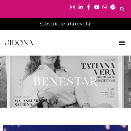
Vés
al
contingut
Subscriu-te a la revista!
BENESTAR
Pàgina
Pàgina