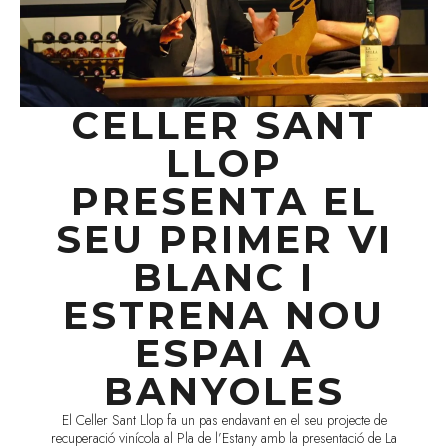
CELLER SANT
LLOP
PRESENTA EL
SEU PRIMER VI
BLANC I
ESTRENA NOU
ESPAI A
BANYOLES
El Celler Sant Llop fa un pas endavant en el seu projecte de
recuperació vinícola al Pla de l’Estany amb la presentació de La