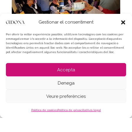
Gestionar el consentiment
Per oferir la millor experiència possible, utilitzem tecnologies com les cookies per
emmagatzemar i/o accedir a la informació del dispositiu. L’acceptació d’aquestes
tecnologies ens permetrà tractar dades com el comportament de navegació o
identificadors únics en aquest lloc web. No acceptar-les o retirar el consentiment
pot afectar negativament algunes funcionalitats i característiques del lloc.
La nova proposta vinícola neix de la voluntat d’ampliar la
gamma de vins del celler, que fins ara comptava amb
Accepta
negre i rosat. Elaborat amb Chardonnay i Xarel·lo,
La
Denega
Milla XI blanc
es presenta com un vi fresc, lleuger i molt
aromàtic, amb una marcada expressió mediterrània. El
Veure preferències
Chardonnay aporta notes suaus de fruita blanca i poma,
mentre que el Xarel·lo hi deixa un perfil més herbaci i
Política de cookies
Política de privacitat
Avís legal
floral. El resultat és un vi vibrant, equilibrat i amb una
acidesa viva.