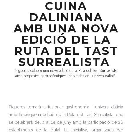
CUINA
DALINIANA
AMB UNA NOVA
EDICIÓ DE LA
RUTA DEL TAST
SURREALISTA
Figueres celebra una nova edició de la Ruta del Tast Surrealista
amb propostes gastronòmiques inspirades en l’univers dalinià.
Figueres tornarà a fusionar gastronomia i univers dalinià
amb la cinquena edició de la Ruta del Tast Surrealista, que
se celebrarà del 4 al 14 de juny amb la participació de 26
establiments de la ciutat. La iniciativa, organitzada per