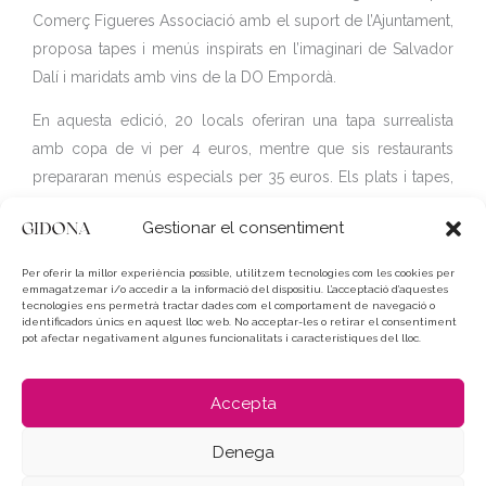
Comerç Figueres Associació amb el suport de l’Ajuntament,
proposa tapes i menús inspirats en l’imaginari de Salvador
Dalí i maridats amb vins de la DO Empordà.
En aquesta edició, 20 locals oferiran una tapa surrealista
amb copa de vi per 4 euros, mentre que sis restaurants
prepararan menús especials per 35 euros. Els plats i tapes,
amb noms tan evocadors com “El desig de la Gala”,
Gestionar el consentiment
“Rellotge nou” o “Telèfon-Gambeta”, combinaran creativitat i
producte de proximitat amb elaboracions que van des de
Per oferir la millor experiència possible, utilitzem tecnologies com les cookies per
tàrtars i croquetes gourmet fins a propostes dolces
emmagatzemar i/o accedir a la informació del dispositiu. L’acceptació d’aquestes
tecnologies ens permetrà tractar dades com el comportament de navegació o
inspirades en l’univers del pintor figuerenc.
identificadors únics en aquest lloc web. No acceptar-les o retirar el consentiment
pot afectar negativament algunes funcionalitats i característiques del lloc.
La ruta es presentarà oficialment el 3 de juny a la plaça
Catalunya amb una festa oberta al públic que inclourà
Accepta
degustacions, vins de la DO Empordà i música en directe
amb el grup Sunmorenao Duo.
Denega