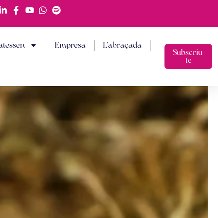
atessen
Empresa
L’abraçada
Subscriu-
te