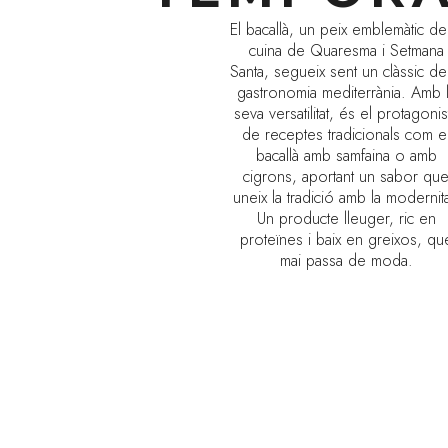
El bacallà, un peix emblemàtic de
cuina de Quaresma i Setmana
Santa, segueix sent un clàssic de
gastronomia mediterrània. Amb 
seva versatilitat, és el protagonis
de receptes tradicionals com e
bacallà amb samfaina o amb
cigrons, aportant un sabor qu
uneix la tradició amb la modernita
Un producte lleuger, ric en
proteïnes i baix en greixos, qu
mai passa de moda.