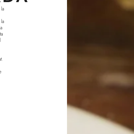
 la
 la
la
ta
l
e
t.
e