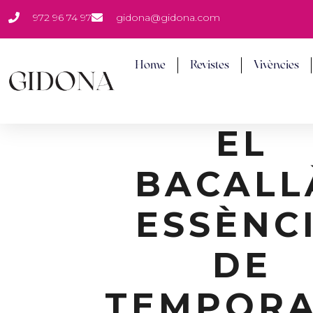
Vés
972 96 74 97
gidona@gidona.com
al
contingut
Home
Revistes
Vivències
EL
BACALL
ESSÈNC
DE
TEMPOR