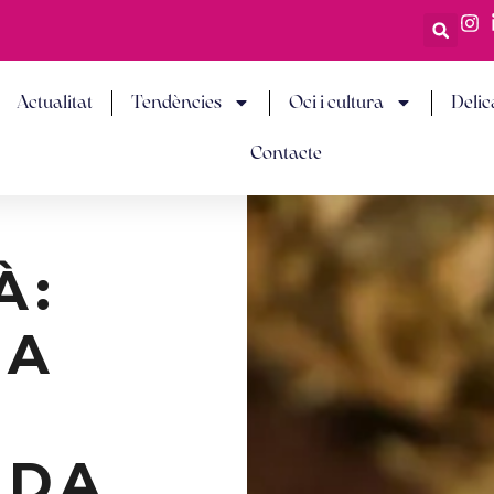
Actualitat
Tendències
Oci i cultura
Delic
Contacte
À:
IA
ADA